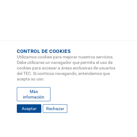
CONTROL DE COOKIES
Utilizamos cookies para mejorar nuestros servicios.
Debe utilizarse un navegador que permita el uso de
cookies para accesar a áreas exclusivas de usuarios
del TEC. Si continúa navegando, entendemos que
acepta su uso.
Más
infomación
Aceptar
Rechazar
FOOTER
MAPA DEL SITIO
DIRECTORIO
SEDES
EMPLEO
MENU
CONTÁCTENOS