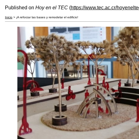
Published on
Hoy en el TEC
(
https://www.tec.ac.cr/hoyenelte
Inicio
> ¡A reforzar las bases y remodelar el edificio!