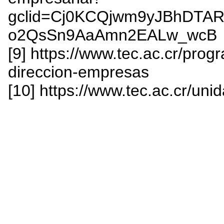
gclid=Cj0KCQjwm9yJBhDTA
o2QsSn9AaAmn2EALw_wcB
[9] https://www.tec.ac.cr/pr
direccion-empresas
[10] https://www.tec.ac.cr/uni