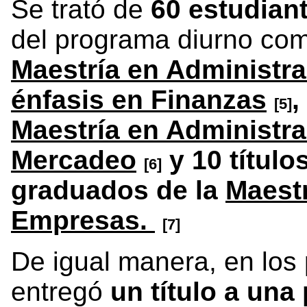
Se trató de
60 estudian
del programa diurno co
Maestría en Administr
énfasis en Finanzas
,
[5]
Maestría en Administra
Mercadeo
y 10 título
[6]
graduados de la
Maestr
Empresas.
[7]
De igual manera, en lo
entregó
un título a una