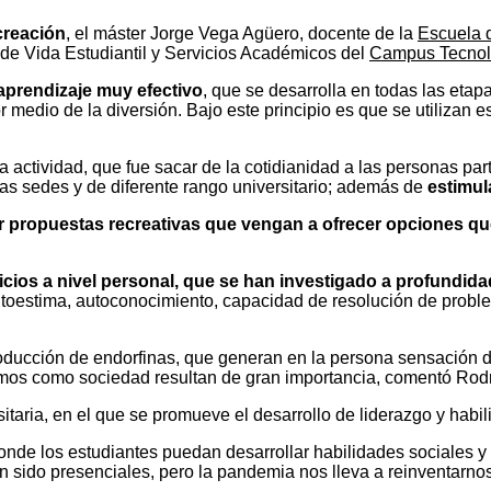
creación
, el máster Jorge Vega Agüero, docente de la
Escuela 
de Vida Estudiantil y Servicios Académicos del
Campus Tecnoló
aprendizaje muy efectivo
, que se desarrolla en todas las etapa
r medio de la diversión. Bajo este principio es que se utilizan 
 actividad, que fue sacar de la cotidianidad a las personas part
ntas sedes y de diferente rango universitario; además de
estimul
ar propuestas recreativas que vengan a ofrecer opciones q
cios a nivel personal, que se han investigado a profundid
 autoestima, autoconocimiento, capacidad de resolución de probl
oducción de endorfinas, que generan en la persona sensación de 
amos como sociedad resultan de gran importancia, comentó Rod
itaria, en el que se promueve el desarrollo de liderazgo y habi
nde los estudiantes puedan desarrollar habilidades sociales y 
 sido presenciales, pero la pandemia nos lleva a reinventarno