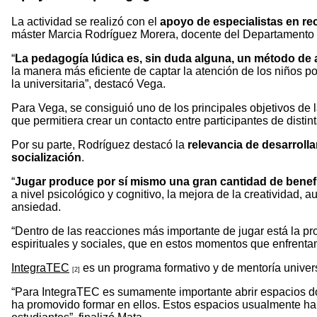
La actividad se realizó con el
apoyo de especialistas en re
máster Marcia Rodríguez Morera, docente del Departamento 
“
La pedagogía lúdica es, sin duda alguna, un método de 
la manera más eficiente de captar la atención de los niños po
la universitaria”, destacó Vega.
Para Vega, se consiguió uno de los principales objetivos de la
que permitiera crear un contacto entre participantes de disti
Por su parte, Rodríguez destacó la
relevancia de desarroll
socialización
.
“
Jugar produce por sí mismo una gran cantidad de benefi
a nivel psicológico y cognitivo, la mejora de la creatividad,
ansiedad.
“Dentro de las reacciones más importante de jugar está la pr
espirituales y sociales, que en estos momentos que enfrent
IntegraTEC
es un programa formativo y de mentoría univers
[2]
“Para IntegraTEC es sumamente importante abrir espacios do
ha promovido formar en ellos. Estos espacios usualmente han