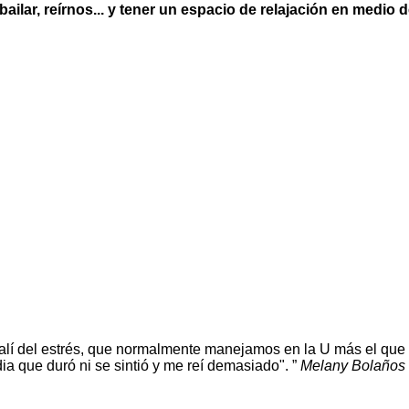
 bailar, reírnos... y tener un espacio de relajación en medio
 salí del estrés, que normalmente manejamos en la U más el qu
dia que duró ni se sintió y me reí demasiado".
Melany Bolaños B