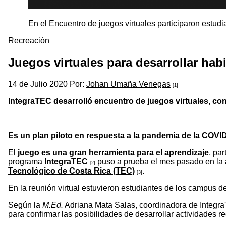
En el Encuentro de juegos virtuales participaron estud
Recreación
Juegos virtuales para desarrollar hab
14 de Julio 2020 Por:
Johan Umaña Venegas
[1]
IntegraTEC desarrolló encuentro de juegos virtuales, co
Es un plan piloto en respuesta a la pandemia de la COVI
El
juego es una gran herramienta para el aprendizaje
, pa
programa
IntegraTEC
puso a prueba el mes pasado en la 
[2]
Tecnológico de Costa Rica (TEC)
.
[3]
En la reunión virtual estuvieron estudiantes de los campus d
Según la
M.Ed.
Adriana Mata Salas, coordinadora de Integr
para confirmar las posibilidades de desarrollar actividades re